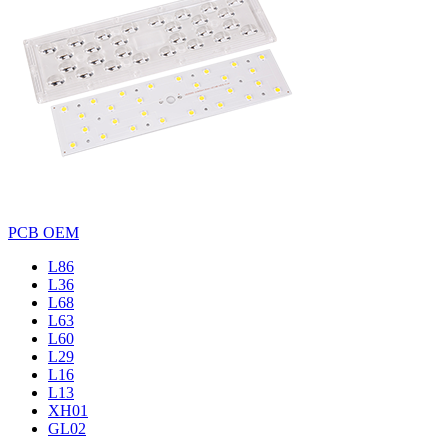
PCB OEM
L86
L36
L68
L63
L60
L29
L16
L13
XH01
GL02