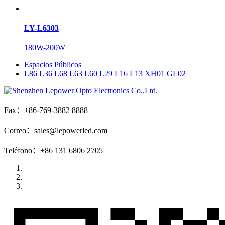
LY-L6303
180W-200W
Espacios Públicos
L86
L36
L68
L63
L60
L29
L16
L13
XH01
GL02
Fax：+86-769-3882 8888
Correo：sales@lepowerled.com
Teléfono：+86 131 6806 2705