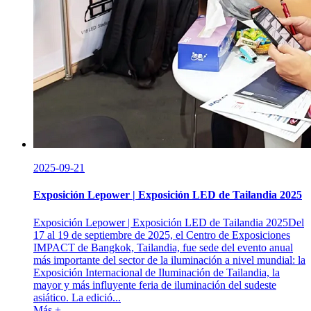
2025-09-21
Exposición Lepower | Exposición LED de Tailandia 2025
Exposición Lepower | Exposición LED de Tailandia 2025Del
17 al 19 de septiembre de 2025, el Centro de Exposiciones
IMPACT de Bangkok, Tailandia, fue sede del evento anual
más importante del sector de la iluminación a nivel mundial: la
Exposición Internacional de Iluminación de Tailandia, la
mayor y más influyente feria de iluminación del sudeste
asiático. La edició...
Más +