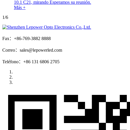
10.1 C21, mirando Esperamos su reunión.
Más +
1/6
Fax：+86-769-3882 8888
Correo：sales@lepowerled.com
Teléfono：+86 131 6806 2705